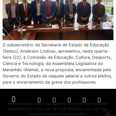
O subsecretário da Secretaria de Estado da Educação
(Seduc), Anderson Lindoso, apresentou, nesta quarta-
feira (22), à Comissão de Educação, Cultura, Desporto,
Ciência e Tecnologia, da Assembleia Legislativa do
Maranhão (Alema), a nova proposta, encaminhada pelo
Governo do Estado de reajuste salarial e outros pleitos,
para o encerramento da greve dos professores.
Nós utilizamos cookies para garantir que você tenha a melhor
experiência em nosso site. Se você continua a usar este site,
Política de Privacidade
Políticas de Cookies
Termos de Serviço
assumimos que você está satisfeito.