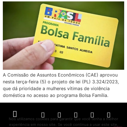
A Comissão de Assuntos Econômicos (CAE) aprovou
nesta terça-feira (5) o projeto de lei (PL) 3.324/2023,
que dá prioridade a mulheres vítimas de violência
doméstica no acesso ao programa Bolsa Família.
Nós utilizamos cookies para garantir que você tenha a melhor
experiência em nosso site. Se você continua a usar este site,
Política de Privacidade
Políticas de Cookies
Termos de Serviço