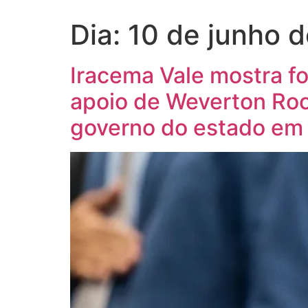
Dia:
10 de junho 
Iracema Vale mostra f
apoio de Weverton Roc
governo do estado em