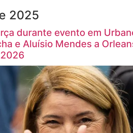
de 2025
orça durante evento em Urban
ha e Aluísio Mendes a Orlean
 2026