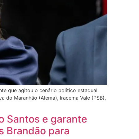
e que agitou o cenário político estadual.
va do Maranhão (Alema), Iracema Vale (PSB),
o Santos e garante
s Brandão para