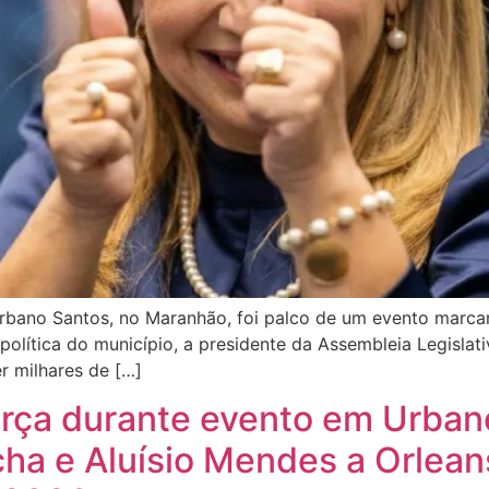
Urbano Santos, no Maranhão, foi palco de um evento marcant
lítica do município, a presidente da Assembleia Legislati
r milhares de […]
orça durante evento em Urban
ha e Aluísio Mendes a Orlean