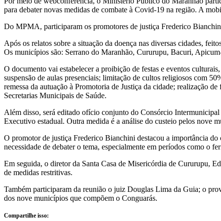
Por meio de webconferência, o Ministério Público do Maranhão partic
para debater novas medidas de combate à Covid-19 na região. A mobili
Do MPMA, participaram os promotores de justiça Frederico Bianchini
Após os relatos sobre a situação da doença nas diversas cidades, feito
Os municípios são: Serrano do Maranhão, Cururupu, Bacuri, Apicum-
O documento vai estabelecer a proibição de festas e eventos culturais,
suspensão de aulas presenciais; limitação de cultos religiosos com 50
remessa da autuação à Promotoria de Justiça da cidade; realização de 
Secretarias Municipais de Saúde.
Além disso, será editado ofício conjunto do Consórcio Intermunicipal
Executivo estadual. Outra medida é a análise do custeio pelos nove m
O promotor de justiça Frederico Bianchini destacou a importância do 
necessidade de debater o tema, especialmente em períodos como o fer
Em seguida, o diretor da Santa Casa de Misericórdia de Cururupu, Ed
de medidas restritivas.
Também participaram da reunião o juiz Douglas Lima da Guia; o proved
dos nove municípios que compõem o Conguarás.
Compartilhe isso: