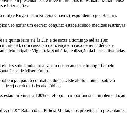
prefeitos e representantes de nove municípios da Baixada Maranhense
s e internações.
edral) e Rogernilson Ericeira Chaves (respondendo por Bacuri).
ípios vão editar um decreto conjunto estabelecendo medidas restritivas.
da a quinta feira até às 21h e de sexta a domingo até às 18h;
ia municipal, com cassação da licença em caso de reincidência e
rda Municipal e Vigilância Sanitária; realização da busca ativa pelas
efeitos solicitando a realização dos exames de tomografia pelo
Santa Casa de Misericórdia.
ool em gel para o combate à doença. Ele alertou, ainda, sobre a
, igrejas e demais locais públicos.
tos estão próximas a 100% e reforçou a importância da implementação
, do 25º Batalhão da Polícia Militar, e os prefeitos e representantes