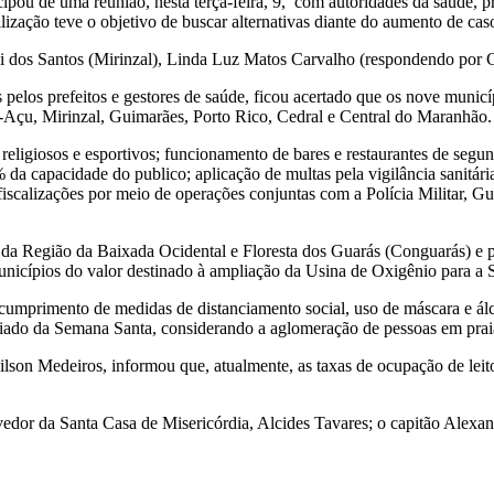
ipou de uma reunião, nesta terça-feira, 9, com autoridades da saúde, 
zação teve o objetivo de buscar alternativas diante do aumento de caso
 dos Santos (Mirinzal), Linda Luz Matos Carvalho (respondendo por C
s pelos prefeitos e gestores de saúde, ficou acertado que os nove munic
Açu, Mirinzal, Guimarães, Porto Rico, Cedral e Central do Maranhão.
 religiosos e esportivos; funcionamento de bares e restaurantes de segun
% da capacidade do publico; aplicação de multas pela vigilância sanitár
fiscalizações por meio de operações conjuntas com a Polícia Militar, Gua
 da Região da Baixada Ocidental e Floresta dos Guarás (Conguarás) e pr
unicípios do valor destinado à ampliação da Usina de Oxigênio para a 
cumprimento de medidas de distanciamento social, uso de máscara e álc
iado da Semana Santa, considerando a aglomeração de pessoas em praias
ilson Medeiros, informou que, atualmente, as taxas de ocupação de lei
or da Santa Casa de Misericórdia, Alcides Tavares; o capitão Alexandre