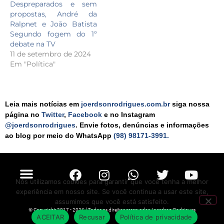
Despreparados e sem
propostas, André da
Ralpnet e João Batista
Segundo fogem do 1º
debate na TV
11 de setembro de 2024
Em "Política"
Leia mais notícias em
joerdsonrodrigues.com.br
siga nossa
página no
Twitter
,
Facebook
e no Instagram
@joerdsonrodrigues
. Envie fotos, denúncias e informações
ao blog por meio do WhatsApp
(98) 98171-3991.
Nós utilizamos cookies para garantir que você tenha a melhor
experiência em nosso site. Se você continua a usar este site,
assumimos que você está satisfeito.
© Copyright 2017 - 2026 | Todos os direitos reservados Joerdson Rodrigues
ACEITAR
Recusar
Política de privacidade