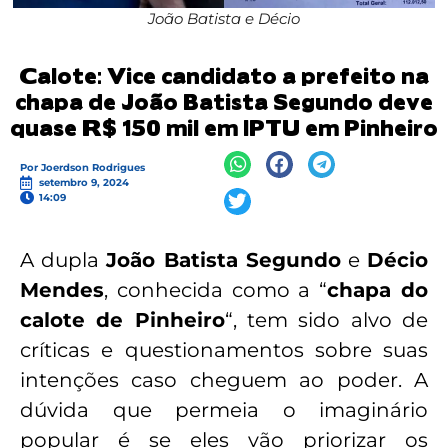
João Batista e Décio
Calote: Vice candidato a prefeito na
chapa de João Batista Segundo deve
quase R$ 150 mil em IPTU em Pinheiro
Por
Joerdson Rodrigues
setembro 9, 2024
14:09
A dupla
João Batista Segundo
e
Décio
Mendes
, conhecida como a “
chapa do
calote de Pinheiro
“, tem sido alvo de
críticas e questionamentos sobre suas
intenções caso cheguem ao poder. A
dúvida que permeia o imaginário
popular é se eles vão priorizar os