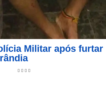
cia Militar após furtar
rândia