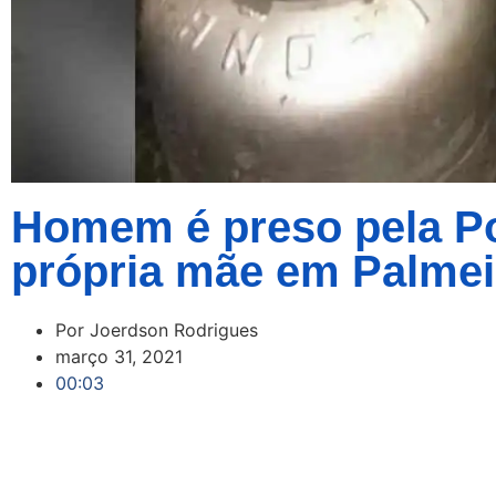
Homem é preso pela Polí
própria mãe em Palmei
Por
Joerdson Rodrigues
março 31, 2021
00:03