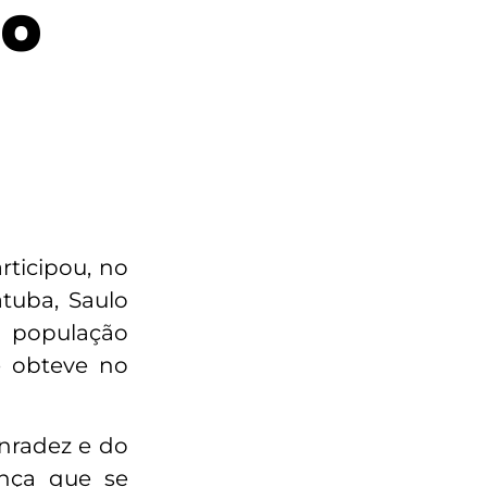
to
rticipou, no
tuba, Saulo
 população
e obteve no
onradez e do
ança que se