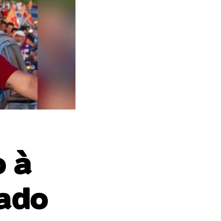
o à
hado