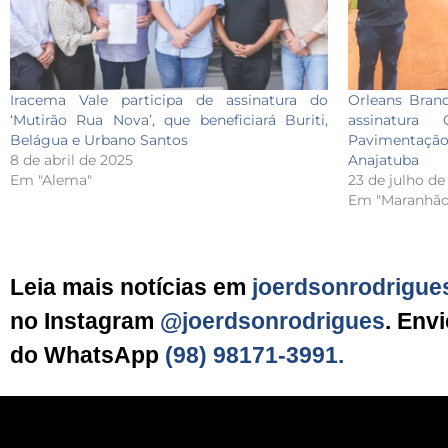
Iracema Vale participa de assinatura do
Orleans Brand
‘Mutirão Rua Nova’, que beneficiará Buriti,
assinatura
Belágua e Urbano Santos
Pavimentaçã
8 de abril de 2025
Anajatuba
Em "Alema"
23 de julho de
Em "Maranhão
Leia mais notícias em
joerdsonrodrigue
no Instagram
@joerdsonrodrigues
. Env
do WhatsApp
(98) 98171-3991.