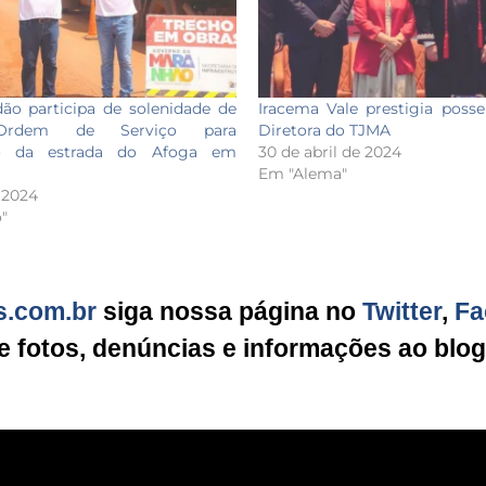
ão participa de solenidade de
Iracema Vale prestigia poss
 Ordem de Serviço para
Diretora do TJMA
o da estrada do Afoga em
30 de abril de 2024
Em "Alema"
 2024
"
s.com.br
siga nossa página no
Twitter
,
Fa
ie fotos, denúncias e informações ao blo