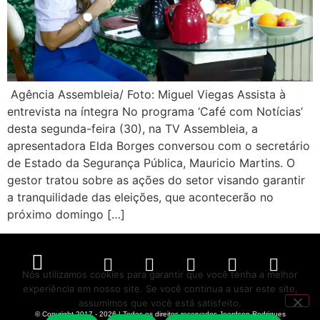
Agência Assembleia/ Foto: Miguel Viegas Assista à
entrevista na íntegra No programa ‘Café com Notícias’
desta segunda-feira (30), na TV Assembleia, a
apresentadora Elda Borges conversou com o secretário
de Estado da Segurança Pública, Mauricio Martins. O
gestor tratou sobre as ações do setor visando garantir
a tranquilidade das eleições, que acontecerão no
próximo domingo […]
Nós utilizamos cookies para garantir que você tenha a melhor
experiência em nosso site. Se você continua a usar este site,
Política de Privacidade
Políticas de Cookies
Termos de Serviço
assumimos que você está satisfeito.
© Copyright 2017 - 2026 | Todos os direitos reservados Joerdson Rodrigues