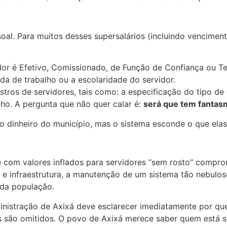
l. Para muitos desses supersalários (incluindo vencimentos
idor é Efetivo, Comissionado, de Função de Confiança ou T
da de trabalho ou a escolaridade do servidor.
stros de servidores, tais como: a especificação do tipo de
lho. A pergunta que não quer calar é:
será que tem fantas
 dinheiro do município, mas o sistema esconde o que elas
 com valores inflados para servidores “sem rosto” comprom
 infraestrutura, a manutenção de um sistema tão nebuloso 
 da população.
dministração de Axixá deve esclarecer imediatamente por q
is são omitidos. O povo de Axixá merece saber quem está s