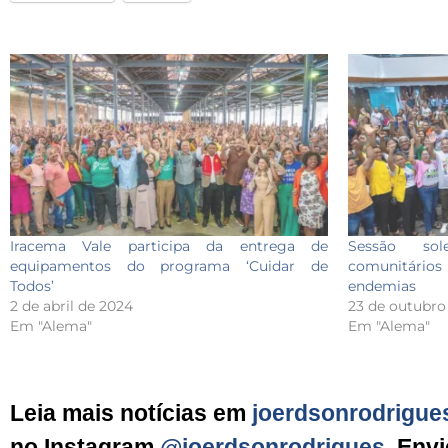
Iracema Vale participa da entrega de
Sessão sol
equipamentos do programa ‘Cuidar de
comunitário
Todos’
endemias
2 de abril de 2024
23 de outubro
Em "Alema"
Em "Alema"
Leia mais notícias em
joerdsonrodrigue
no Instagram
@joerdsonrodrigues
. Env