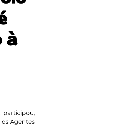
é
 à
participou,
a os Agentes