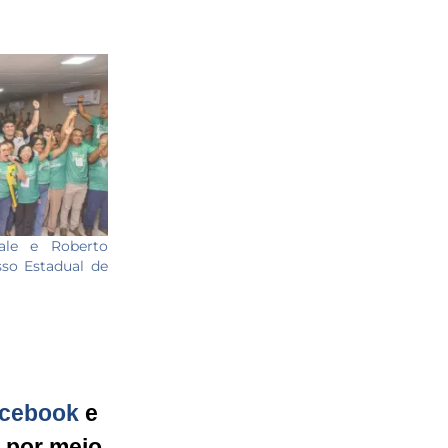
ale e Roberto
so Estadual de
cebook
e
g por meio