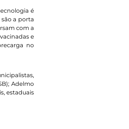
tecnologia é
 são a porta
versam com a
 vacinadas e
brecarga no
cipalistas,
PSB); Adelmo
s, estaduais