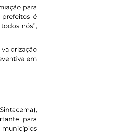
emiação para
prefeitos é
 todos nós”,
valorização
eventiva em
Sintacema),
rtante para
s municípios