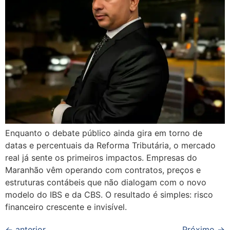
Enquanto o debate público ainda gira em torno de
datas e percentuais da Reforma Tributária, o mercado
real já sente os primeiros impactos. Empresas do
Maranhão vêm operando com contratos, preços e
estruturas contábeis que não dialogam com o novo
modelo do IBS e da CBS. O resultado é simples: risco
financeiro crescente e invisível.
←
anterior
Próximo
→