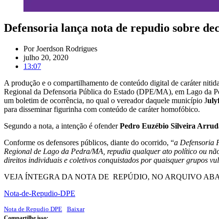
Defensoria lança nota de repudio sobre d
Por
Joerdson Rodrigues
julho 20, 2020
13:07
A produção e o compartilhamento de conteúdo digital de caráter nitid
Regional da Defensoria Pública do Estado (DPE/MA), em Lago da P
um boletim de ocorrência, no qual o vereador daquele município J
uly
para disseminar figurinha com conteúdo de caráter homofóbico.
Segundo a nota, a intenção é ofender
Pedro Euzébio Silveira Arrud
Conforme os defensores públicos, diante do ocorrido, “
a Defensoria 
Regional de Lago da Pedra/MA, repudia qualquer ato político ou não 
direitos individuais e coletivos conquistados por quaisquer grupos vu
VEJA ÍNTEGRA DA NOTA DE REPÚDIO, NO ARQUIVO ABA
Nota-de-Repudio-DPE
Nota de Repudio DPE
Baixar
Compartilhe isso: