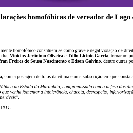
eclarações homofóbicas de vereador de Lago
amente homofóbico constituem-se como grave e ilegal violação de direit
edra,
Vinícius Jerônimo Oliveira
e
Túlio Licínio Garcia
, tornaram p
fran Freires de Sousa Nascimento
e
Edson Galvino
, dentre outras p
a
, com a postagem de fotos da vítima e uma subscrição em que consta a
Pública do Estado do Maranhão, compromissada com a defesa dos dir
que venha fomentar a intolerância, chacota, desrespeito, inferioriza
lneráveis
”.
IXO.