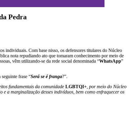
 da Pedra
os individuais. Com base nisso, os defensores titulares do Núcleo
ública nota repudiando ato que tomaram conhecimento por meio de
essoas, vêm utilizando-se da rede social denominada “
WhatsApp
”
 seguinte frase “
Será se é franga
?”.
eitos fundamentais da comunidade
LGBTQI+
, por meio do Núcleo
ção e a marginalização desses indivíduos, bem como enfraquecer os